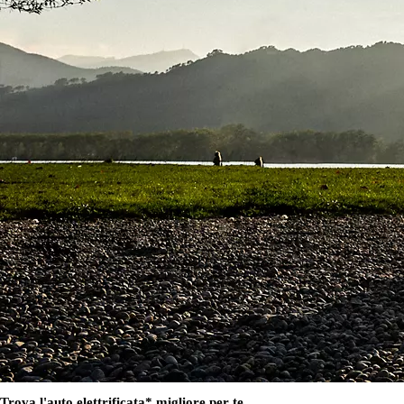
Da
125.30/MESE
MESE
Land Cruiser
MILD HYBRID
Da
326.05/MESE
MESE
Proace City Verso
COMBUSTIBILE O ELETTRICO
Da
157.85/MESE
MESE
Proace
COMBUSTIBILE O ELETTRICO
Da
308.50/MESE
Trova l'auto elettrificata* migliore per te