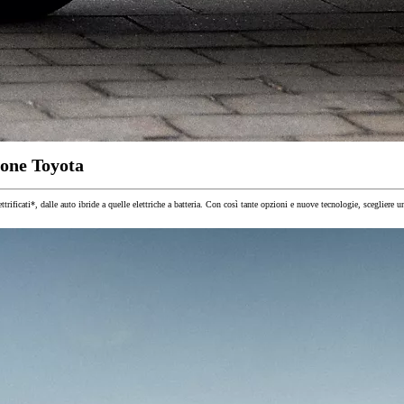
zione Toyota
ificati*, dalle auto ibride a quelle elettriche a batteria. Con così tante opzioni e nuove tecnologie, scegliere un
Da
201.20/MESE
MESE