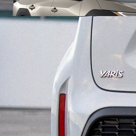
Da
376.60/MESE
MESE
Yaris
HYBRID