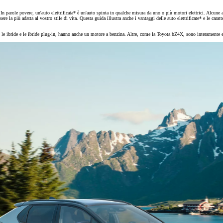
MESE
 In parole povere, un'auto elettrificata* è un'auto spinta in qualche misura da uno o più motori elettrici. Alcune 
e la più adatta al vostro stile di vita. Questa guida illustra anche i vantaggi delle auto elettrificate* e le caratte
cui le ibride e le ibride plug-in, hanno anche un motore a benzina. Altre, come la Toyota bZ4X, sono interamente e