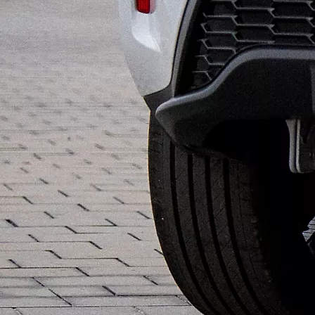
Da
97.50/MESE
MESE
Corolla Touring Sports
IBRIDO