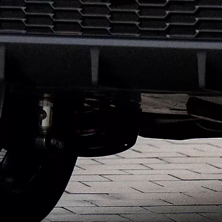
Da
78.40/MESE
MESE
Corolla Cross
IBRIDO