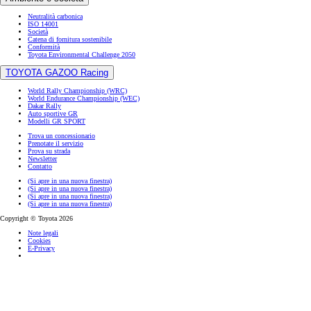
Neutralità carbonica
ISO 14001
Società
Catena di fornitura sostenibile
Conformità
Toyota Environmental Challenge 2050
TOYOTA GAZOO Racing
World Rally Championship (WRC)
World Endurance Championship (WEC)
Dakar Rally
Auto sportive GR
Modelli GR SPORT
Trova un concessionario
Prenotate il servizio
Prova su strada
Newsletter
Contatto
(Si apre in una nuova finestra)
(Si apre in una nuova finestra)
(Si apre in una nuova finestra)
(Si apre in una nuova finestra)
Copyright © Toyota 2026
Note legali
Cookies
E-Privacy