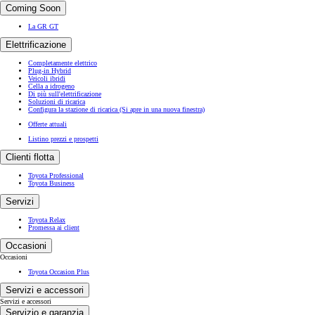
Coming Soon
La GR GT
Elettrificazione
Completamente elettrico
Plug-in Hybrid
Veicoli ibridi
Cella a idrogeno
Di più sull'elettrificazione
Soluzioni di ricarica
Configura la stazione di ricarica
(Si apre in una nuova finestra)
Offerte attuali
Listino prezzi e prospetti
Clienti flotta
Toyota Professional
Toyota Business
Servizi
Toyota Relax
Promessa ai client
Occasioni
Occasioni
Toyota Occasion Plus
Servizi e accessori
Servizi e accessori
Servizio e garanzia