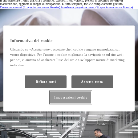
Il sito personale ti offre praticità e controllo. Gestisci il tuo veicolo, prenota il prossimo servizio di
manutenzione, aggiorna le mappe di navigazione. È tutto semplice, facile e completamente gratuito.
Creare un account
(Si apre in una nuova finestra)
Accedere al proprio account
(Si apre in una nuova finestra)
Informativa dei cookie
Cliccando su «Accetta tutto», accettate che i cookie vengano memorizzati sul
vostro dispositivo. Per l’utente, i cookie migliorano la navigazione sul sito web;
per noi, ci aiutano ad analizzare l’uso del sito e a sviluppare misure di marketing
individuali.
Rifiuta tutti
Accetta tutto
Impostazioni cookie