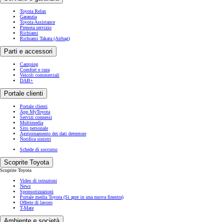
Toyota Relax
Garanzia
Toyota Assistance
Prenota servizio
Richiami
Richiami Takata (Airbag)
Parti e accessori
Camping
Comfort e cura
Veicoli commerciali
DAB+
Portale clienti
Portale clienti
App MyToyota
Servizi connessi
Multimedia
Sito personale
Aggiornamento dei dati detentore
Notifica sinistri
Schede di soccorso
Scoprite Toyota
Scoprite Toyota
Video di istruzioni
News
Sponsorizzazioni
Portale media Toyota
(Si apre in una nuova finestra)
Offerte di lavoro
T-Mate
Ambiente e società