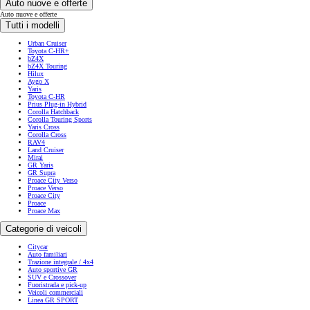
Auto nuove e offerte
Auto nuove e offerte
Tutti i modelli
Urban Cruiser
Toyota C-HR+
bZ4X
bZ4X Touring
Hilux
Aygo X
Yaris
Toyota C-HR
Prius Plug-in Hybrid
Corolla Hatchback
Corolla Touring Sports
Yaris Cross
Corolla Cross
RAV4
Land Cruiser
Mirai
GR Yaris
GR Supra
Proace City Verso
Proace Verso
Proace City
Proace
Proace Max
Categorie di veicoli
Citycar
Auto familiari
Trazione integrale / 4x4
Auto sportive GR
SUV e Crossover
Fuoristrada e pick-up
Veicoli commerciali
Linea GR SPORT