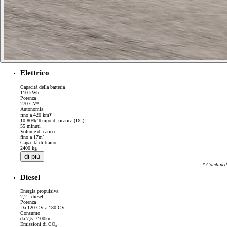
Elettrico
Capacità della batteria
110 kWh
Potenza
270 CV*
Autonomia
fino a 420 km*
10-80% Tempo di ricarica (DC)
55 minuti
Volume di carico
fino a 17m³
Capacità di traino
2400 kg
di più
* Combined
Diesel
Energia propulsiva
2,2 l diesel
Potenza
Da 120 CV a 180 CV
Consumo
da 7,5 l/100km
Emissioni di CO₂