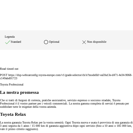
Legenda
Standard
Optional
Non disponibile
Read timed out
POST https://dxp-webcarconfig.toyota-europe.com/v1/grade-selector/ch/it?modelId=ea59a13e-d471-4e34-9068-
c149abd01723
Toyota Professional
La nostra promessa
Che si tratti di furgoni di cortesia, pratiche assicurative, servizio espresso o soccorso stradale, Toyota
Professional è il vostro partner per i veicoli commerciali. La nostra gamma completa di servizi è pensata per
soddisfare tutte le esigenze della vostra azienda.
Toyota Relax
La nostra garanzia Toyota Relax per la vostra serenità. Ogni Toyota nuova e usata è provvista di una garanzia di
3 anni seguita da 1 anno / 15 000 km di garanzia aggiuntiva dopo ogni servizio (fino a 10 anni o 185 000 km,
vale il primo criterio raggiunto).