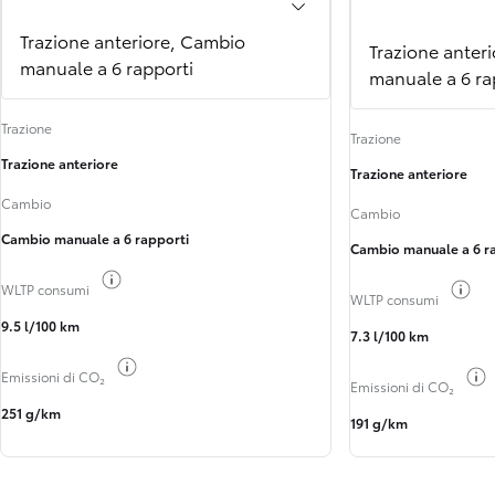
Trazione anteriore, Cambio
Trazione anter
manuale a 6 rapporti
manuale a 6 ra
Trazione
Trazione
Trazione anteriore
Trazione anteriore
Cambio
Cambio
Cambio manuale a 6 rapporti
Cambio manuale a 6 r
Toggle fuel info
Tog
WLTP consumi
WLTP consumi
9.5 l/100 km
7.3 l/100 km
Toggle fuel info
Emissioni di CO₂
Emissioni di CO₂
251 g/km
191 g/km