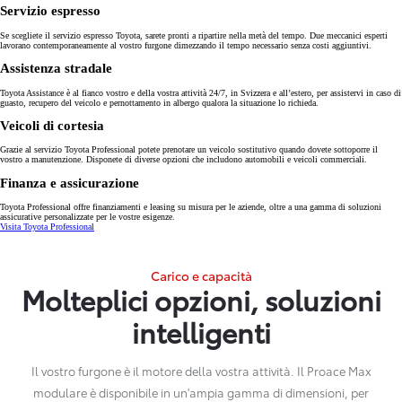
Servizio espresso
Se scegliete il servizio espresso Toyota, sarete pronti a ripartire nella metà del tempo. Due meccanici esperti
lavorano contemporaneamente al vostro furgone dimezzando il tempo necessario senza costi aggiuntivi.
Assistenza stradale
Toyota Assistance è al fianco vostro e della vostra attività 24/7, in Svizzera e all’estero, per assistervi in caso di
guasto, recupero del veicolo e pernottamento in albergo qualora la situazione lo richieda.
Veicoli di cortesia
Grazie al servizio Toyota Professional potete prenotare un veicolo sostitutivo quando dovete sottoporre il
vostro a manutenzione. Disponete di diverse opzioni che includono automobili e veicoli commerciali.
Finanza e assicurazione
Toyota Professional offre finanziamenti e leasing su misura per le aziende, oltre a una gamma di soluzioni
assicurative personalizzate per le vostre esigenze.
Visita Toyota Professional
Carico e capacità
Molteplici opzioni, soluzioni
intelligenti
Il vostro furgone è il motore della vostra attività. Il Proace Max
modulare è disponibile in un'ampia gamma di dimensioni, per