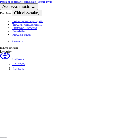
Passa al contenuto principale
(Premi invio)
Accesso rapido →
Chiudi overlay
Desidero
Listino prezzi e prospetti
Trova un concessionario
Prenotate il servizio
Newsletter
Prova su strada
Contatto
loaded content
Lingue
Configura
italiano
Deutsch
français