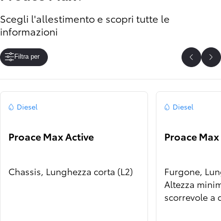
Scegli l'allestimento e scopri tutte le
informazioni
Filtra per
Precede
Pr
Diesel
Diesel
Proace Max Active
Proace Max
Chassis, Lunghezza corta (L2)
Furgone, Lung
Altezza minim
scorrevole a 