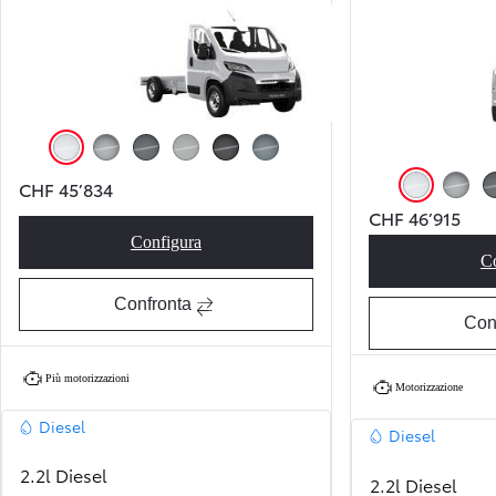
Icy White (EPR)
Silver Metallic (KCA)
Anthracite (EAB)
Misty Grey (EAK)
Black Opal (EEA)
Iron Grey (EZW)
CHF 45’834
Icy White (EPR)
Silver M
CHF 46’915
Configura
Proace Max Active
C
Confronta
Con
Più motorizzazioni
Motorizzazione
Diesel
Diesel
2.2l Diesel
2.2l Diesel