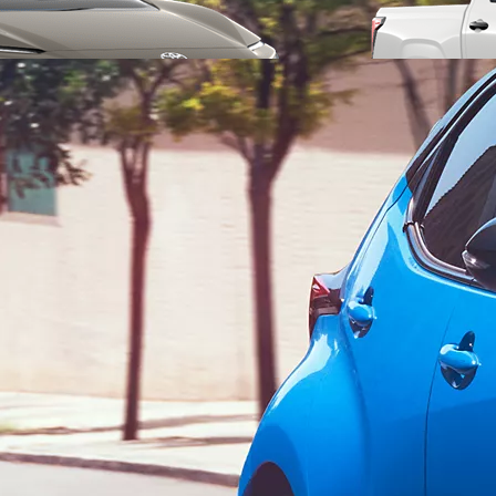
Da
234.65/MESE
MESE
Yaris Cross
IBRIDO