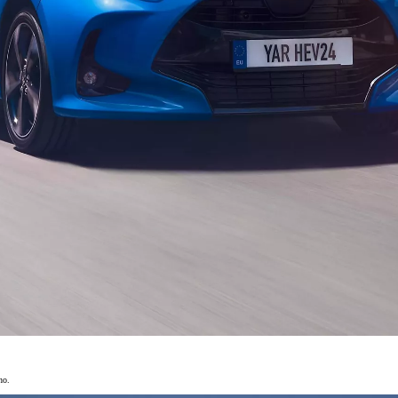
Da
577.05/MESE
MESE
GR Supra
Da
349.65/MESE
MESE
Proace Verso
COMBUSTIBILE O ELETTRICO
Da
231.25/MESE
MESE
Proace Max
COMBUSTIBILE O ELETTRICO
Da
no.
438.90/MESE