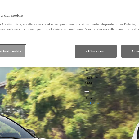
a dei cookie
Accetta tutto», accettate che i cookie vengano memorizzati sul vostro dispositivo. Per l’utente, i
navigazione sul sito web; per noi, ci aiutano ad analizzare l’uso del sito e a sviluppare misure di
azioni cookie
Rifiuta tutti
Acce
Da
334.65/MESE
MESE
Hilux
ELETTRICO