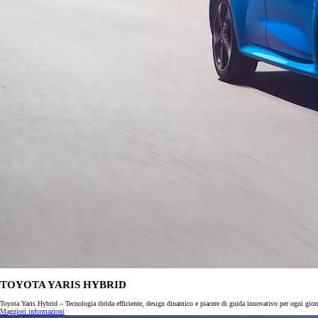
Da
125.30/MESE
MESE
Land Cruiser
MILD HYBRID
Da
326.05/MESE
MESE
Proace City Verso
COMBUSTIBILE O ELETTRICO
Da
157.85/MESE
MESE
Proace
COMBUSTIBILE O ELETTRICO
TOYOTA YARIS HYBRID
Da
Toyota Yaris Hybrid – Tecnologia ibrida efficiente, design dinamico e piacere di guida innovativo per ogni gior
308.50/MESE
Maggiori informazioni