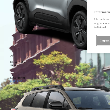
Informativ
Cliccando su «
migliorano la 
individuali.
Impost
Da
175.50/MESE
MESE
bZ4X Touring
ELETTRICO