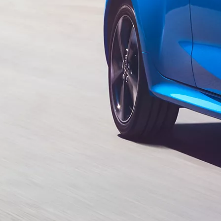
Da
78.40/MESE
MESE
Corolla Cross
IBRIDO