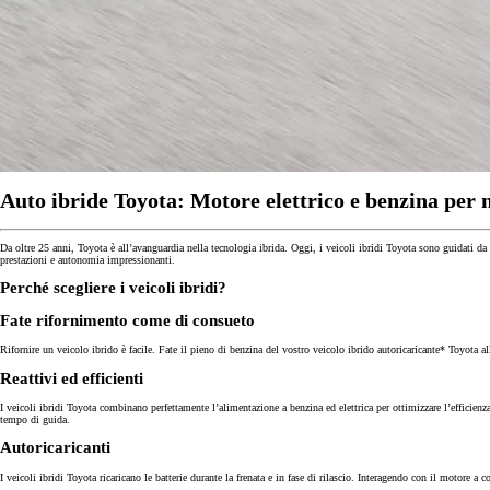
Auto ibride Toyota: Motore elettrico e benzina per m
Da oltre 25 anni, Toyota è all’avanguardia nella tecnologia ibrida. Oggi, i veicoli ibridi Toyota sono guidati d
prestazioni e autonomia impressionanti.
Perché scegliere i veicoli ibridi?
Fate rifornimento come di consueto
Rifornire un veicolo ibrido è facile. Fate il pieno di benzina del vostro veicolo ibrido autoricaricante* Toyota al
Reattivi ed efficienti
I veicoli ibridi Toyota combinano perfettamente l’alimentazione a benzina ed elettrica per ottimizzare l’efficien
tempo di guida.
Da
Autoricaricanti
130.05/MESE
I veicoli ibridi Toyota ricaricano le batterie durante la frenata e in fase di rilascio. Interagendo con il motore 
MESE