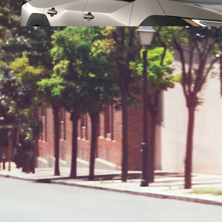
Da
376.60/MESE
MESE
Yaris
HYBRID