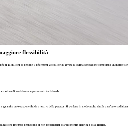
aggiore flessibilità
a più di 15 milioni di persone. I più recenti veicoli ibridi Toyota di quinta generazione combinano un motore el
la stazione di servizio come per un’auto tradizionale.
za e garantire un’erogazione fluida e reattiva della potenza. Si guidano in modo molto simile a un’auto tradizion
Da
201.20/MESE
a combustione integrato permettono di non preoccuparsi dell’autonomia elettrica o della ricarica.
MESE