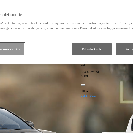
a dei cookie
Accetta tutto», accettate che i cookie vengano memorizzati sul vostro dispositivo. Per l’utente, i
navigazione sul sito web; per noi, ci aiutano ad analizzare l’uso del sito e a sviluppare misure di
azioni cookie
Rifiuta tutti
Acce
Da
334.65/MESE
MESE
Hilux
ELETTRICO