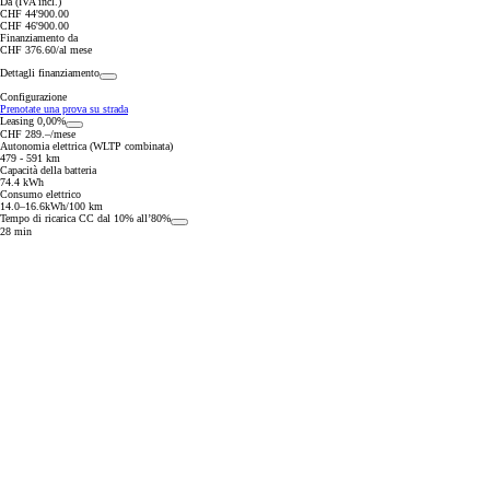
Da (IVA incl.)
CHF 44'900.00
CHF 46'900.00
Finanziamento da
CHF 376.60/al mese
Dettagli finanziamento
Configurazione
Prenotate una prova su strada
Leasing 0,00%
CHF 289.–/mese
Autonomia elettrica (WLTP combinata)
479 - 591 km
Capacità della batteria
74.4 kWh
Consumo elettrico
14.0–16.6kWh/100 km
Tempo di ricarica CC dal 10% all’80%
28 min
Da
97.50/MESE
MESE
Corolla Touring Sports
IBRIDO