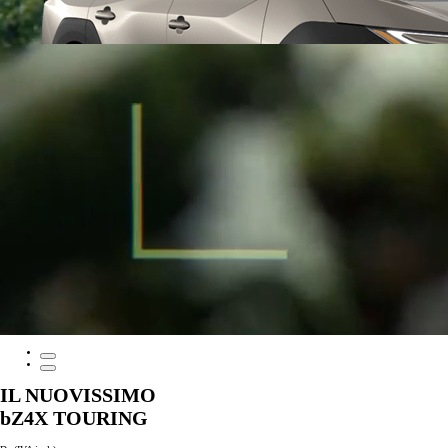
Da
376.60/MESE
MESE
Yaris
HYBRID
IL NUOVISSIMO
bZ4X TOURING