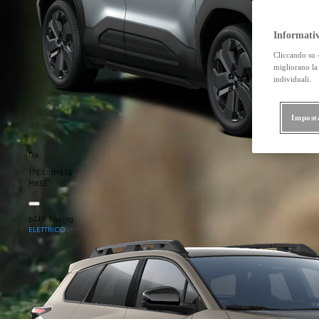
Informativ
Cliccando su «
migliorano la 
individuali.
Impost
Da
175.50/MESE
MESE
bZ4X Touring
ELETTRICO