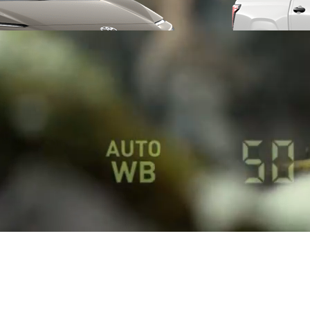
Da
234.65/MESE
MESE
Yaris Cross
IBRIDO