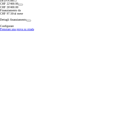
Da (IVA incl.)
CHF 22'400.00
CHF 26'400.00
Finanziamento da
CHF 97.50/al mese
Dettagli finanziamento
Configurare
Prenotare una prova su strada