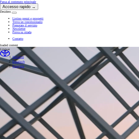
(Premi invio)
Passa al contenuto principale
Accesso rapido →
Desidero
Chiudi overlay
Listino prezzi e prospetti
Trova un concessionario
Prenotate il servizio
Newsletter
Prova su strada
Contatto
loaded content
Lingue
italiano
Deutsch
français