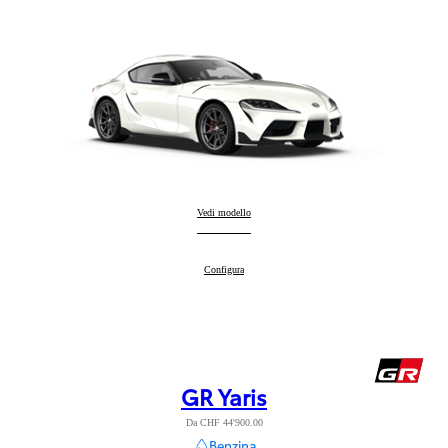
GR Supra
Vedi modello
:
GR Supra
Configura
:
GR Yaris
Da CHF 44'900.00
Benzina