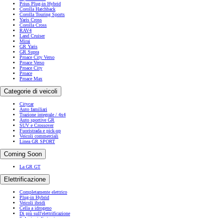
Prius Plug-in Hybrid
Corolla Hatchback
Corolla Touring Sports
Yaris Cross
Corolla Cross
RAV4
Land Cruiser
Mirai
GR Yaris
GR Supra
Proace City Verso
Proace Verso
Proace City
Proace
Proace Max
Categorie di veicoli
Citycar
Auto familiari
Trazione integrale / 4x4
Auto sportive GR
SUV e Crossover
Fuoristrada e pick-up
Veicoli commerciali
Linea GR SPORT
Coming Soon
La GR GT
Elettrificazione
Completamente elettrico
Plug-in Hybrid
Veicoli ibridi
Cella a idrogeno
Di più sull'elettrificazione