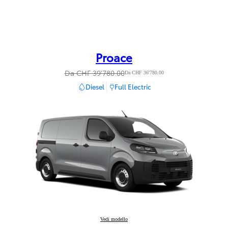
Proace
Da CHF 39'780.00
Da CHF 36'780.00
Diesel
Full Electric
Proace
Vedi modello
: