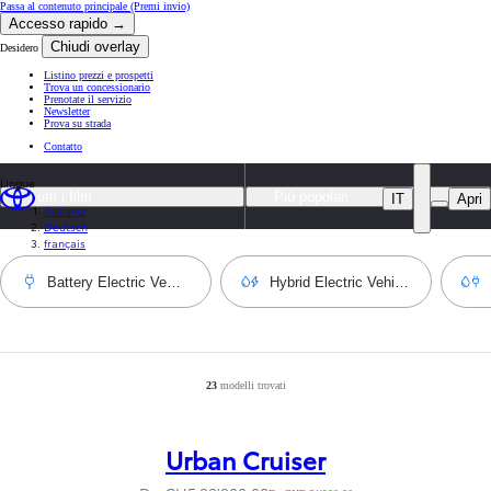
Passa al contenuto principale
(Premi invio)
Accesso rapido →
Chiudi overlay
Desidero
Listino prezzi e prospetti
Trova un concessionario
Prenotate il servizio
Newsletter
Prova su strada
Contatto
Lingue
Tutti i filtri
Più popolari
IT
Apri
italiano
Deutsch
français
Battery Electric Vehicle
Hybrid Electric Vehicle
23
modelli trovati
Risultati filtrati
:
23
Urban Cruiser