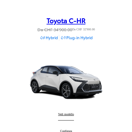
Toyota C-HR
Da CHF 34'900.00
Da CHF 32'900.00
Hybrid
Plug-in Hybrid
Toyota C-HR
Vedi modello
:
Toyota C-HR
Configura
: