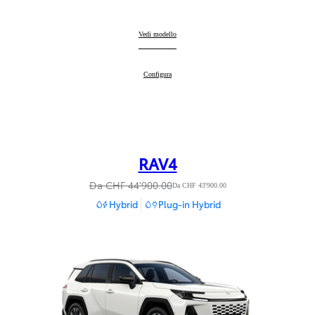
Mirai
Vedi modello
:
Mirai
Configura
:
RAV4
Da CHF 44'900.00
Da CHF 43'900.00
Hybrid
Plug-in Hybrid