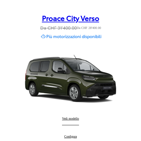
Proace City Verso
Da CHF 31'400.00
Da CHF 28'400.00
Più motorizzazioni disponibili
Proace City Verso
Vedi modello
:
Proace City Verso
Configura
: