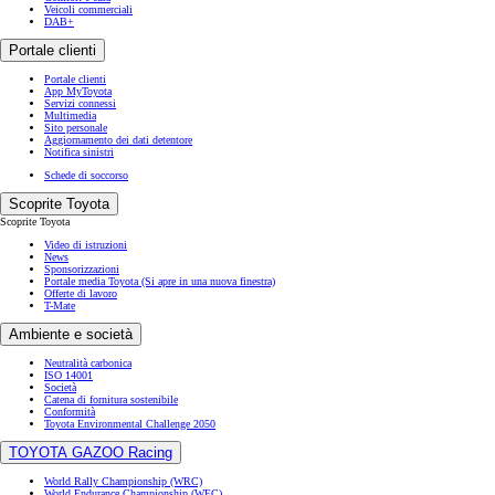
Veicoli commerciali
DAB+
Portale clienti
Portale clienti
App MyToyota
Servizi connessi
Multimedia
Sito personale
Aggiornamento dei dati detentore
Notifica sinistri
Schede di soccorso
Scoprite Toyota
Scoprite Toyota
Video di istruzioni
News
Sponsorizzazioni
Portale media Toyota
(Si apre in una nuova finestra)
Offerte di lavoro
T-Mate
Ambiente e società
Neutralità carbonica
ISO 14001
Società
Catena di fornitura sostenibile
Conformità
Toyota Environmental Challenge 2050
TOYOTA GAZOO Racing
World Rally Championship (WRC)
World Endurance Championship (WEC)