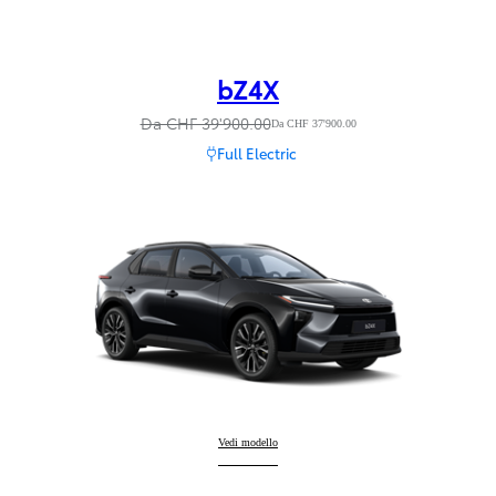
bZ4X
Da CHF 39'900.00
Da CHF 37'900.00
Full Electric
bZ4X
Vedi modello
: