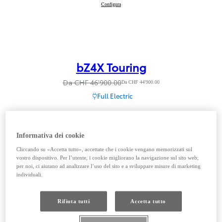
bZ4X
Configura
:
bZ4X Touring
Da CHF 46'900.00
Da CHF 44'900.00
Full Electric
Informativa dei cookie
Cliccando su «Accetta tutto», accettate che i cookie vengano memorizzati sul
vostro dispositivo. Per l’utente, i cookie migliorano la navigazione sul sito web;
per noi, ci aiutano ad analizzare l’uso del sito e a sviluppare misure di marketing
individuali.
Rifiuta tutti
Accetta tutto