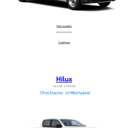
Proace Max
Vedi modello
:
Proace Max
Configura
:
Hilux
Da CHF 53'900.00
Full Electric
Mild hybrid