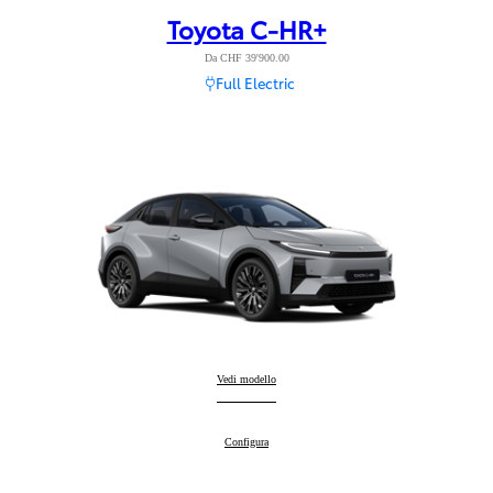
Toyota C-HR+
Da CHF 39'900.00
Full Electric
Toyota C-HR+
Vedi modello
:
Toyota C-HR+
Configura
: