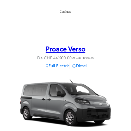
Proace
Configura
:
Proace Verso
Da CHF 44'600.00
Da CHF 41'600.00
Full Electric
Diesel