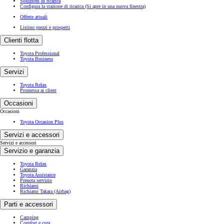
Soluzioni di ricarica
Configura la stazione di ricarica
(Si apre in una nuova finestra)
Offerte attuali
Listino prezzi e prospetti
Clienti flotta
Toyota Professional
Toyota Business
Servizi
Toyota Relax
Promessa ai client
Occasioni
Occasioni
Toyota Occasion Plus
Servizi e accessori
Servizi e accessori
Servizio e garanzia
Toyota Relax
Garanzia
Toyota Assistance
Prenota servizio
Richiami
Richiami Takata (Airbag)
Parti e accessori
Camping
Comfort e cura