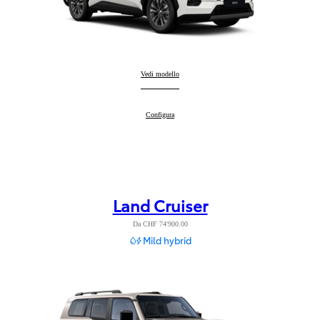
RAV4
Vedi modello
:
RAV4
Configura
:
Land Cruiser
Da CHF 74'900.00
Mild hybrid