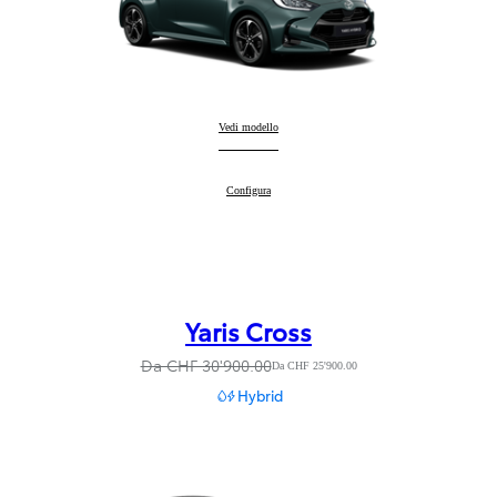
Yaris
Vedi modello
:
Yaris
Configura
:
Yaris Cross
Da CHF 30'900.00
Da CHF 25'900.00
Hybrid