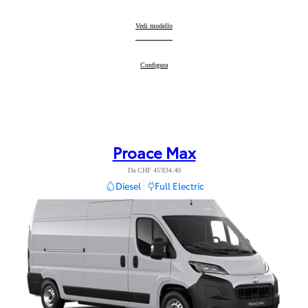
Proace Verso
Vedi modello
:
Proace Verso
Configura
:
Proace Max
Da CHF 45'834.40
Diesel
Full Electric