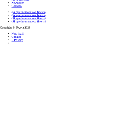
Newsletter
Contatto
(Si apre in una nuova finestra)
(Si apre in una nuova finestra)
(Si apre in una nuova finestra)
(Si apre in una nuova finestra)
Copyright © Toyota 2026
Note legali
Cookies
E-Privacy