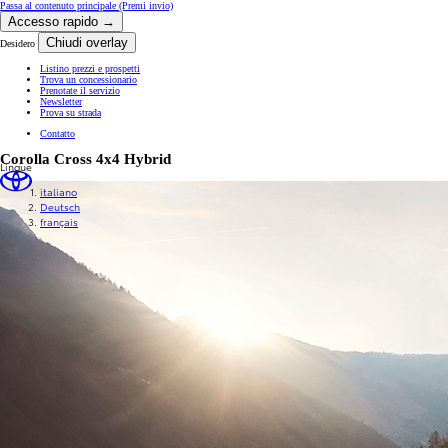
Passa al contenuto principale
(Premi invio)
Accesso rapido →
Chiudi overlay
Desidero
Listino prezzi e prospetti
Trova un concessionario
Prenotate il servizio
Newsletter
Prova su strada
Contatto
Corolla Cross 4x4 Hybrid
Lingue
italiano
Deutsch
français