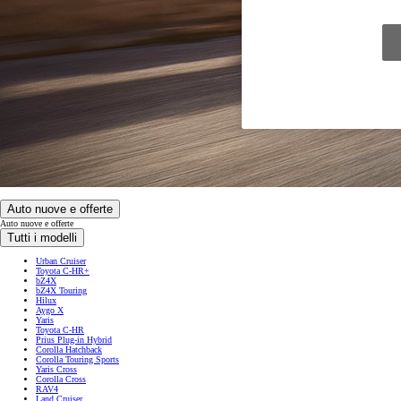
Auto nuove e offerte
Auto nuove e offerte
Tutti i modelli
Urban Cruiser
Toyota C-HR+
bZ4X
bZ4X Touring
Hilux
Aygo X
Yaris
Toyota C-HR
Prius Plug-in Hybrid
Corolla Hatchback
Corolla Touring Sports
Yaris Cross
Corolla Cross
RAV4
Land Cruiser