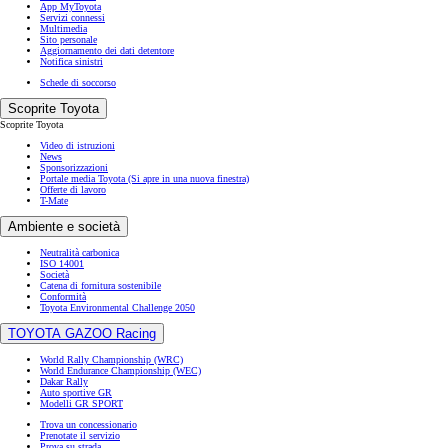
App MyToyota
Servizi connessi
Multimedia
Sito personale
Aggiornamento dei dati detentore
Notifica sinistri
Schede di soccorso
Scoprite Toyota
Scoprite Toyota
Video di istruzioni
News
Sponsorizzazioni
Portale media Toyota
(Si apre in una nuova finestra)
Offerte di lavoro
T-Mate
Ambiente e società
Neutralità carbonica
ISO 14001
Società
Catena di fornitura sostenibile
Conformità
Toyota Environmental Challenge 2050
TOYOTA GAZOO Racing
World Rally Championship (WRC)
World Endurance Championship (WEC)
Dakar Rally
Auto sportive GR
Modelli GR SPORT
Trova un concessionario
Prenotate il servizio
Prova su strada