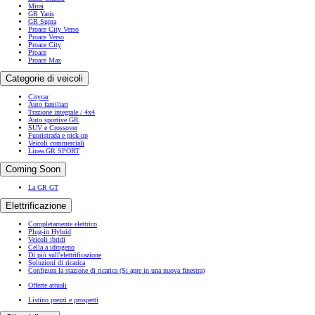
Mirai
GR Yaris
GR Supra
Proace City Verso
Proace Verso
Proace City
Proace
Proace Max
Categorie di veicoli
Citycar
Auto familiari
Trazione integrale / 4x4
Auto sportive GR
SUV e Crossover
Fuoristrada e pick-up
Veicoli commerciali
Linea GR SPORT
Coming Soon
La GR GT
Elettrificazione
Completamente elettrico
Plug-in Hybrid
Veicoli ibridi
Cella a idrogeno
Di più sull'elettrificazione
Soluzioni di ricarica
Configura la stazione di ricarica
(Si apre in una nuova finestra)
Offerte attuali
Listino prezzi e prospetti