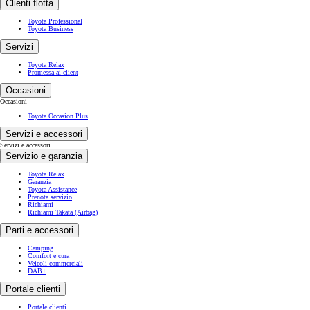
Clienti flotta
Toyota Professional
Toyota Business
Servizi
Toyota Relax
Promessa ai client
Occasioni
Occasioni
Toyota Occasion Plus
Servizi e accessori
Servizi e accessori
Servizio e garanzia
Toyota Relax
Garanzia
Toyota Assistance
Prenota servizio
Richiami
Richiami Takata (Airbag)
Parti e accessori
Camping
Comfort e cura
Veicoli commerciali
DAB+
Portale clienti
Portale clienti