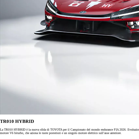
Da
97.50/MESE
MESE
TR010 HYBRID
La TR010 HYBRID è la nuova sfida di TOYOTA per il Campionato del mondo endurance FIA 2026. Evoluzione della
motore V6 biturbo, che aziona le ruote posteriori e un singolo motore elettrico sull’asse anteriore.
Corolla Touring Sports
IBRIDO