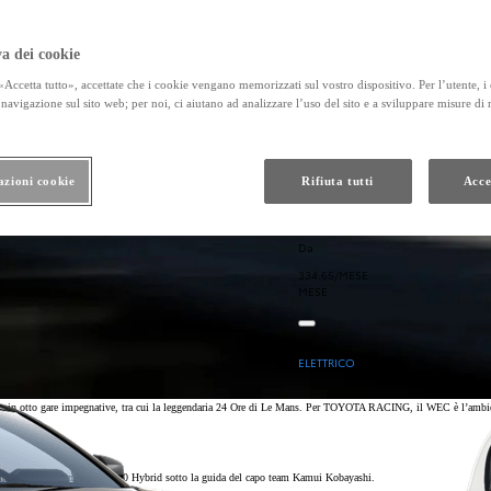
a dei cookie
Accetta tutto», accettate che i cookie vengano memorizzati sul vostro dispositivo. Per l’utente, i
navigazione sul sito web; per noi, ci aiutano ad analizzare l’uso del sito e a sviluppare misure di
azioni cookie
Rifiuta tutti
Acce
Da
334.65/MESE
MESE
Hilux
ELETTRICO
 in otto gare impegnative, tra cui la leggendaria 24 Ore di Le Mans. Per TOYOTA RACING, il WEC è l’ambiente c
gia ibrida con la nuova TR010 Hybrid sotto la guida del capo team Kamui Kobayashi.