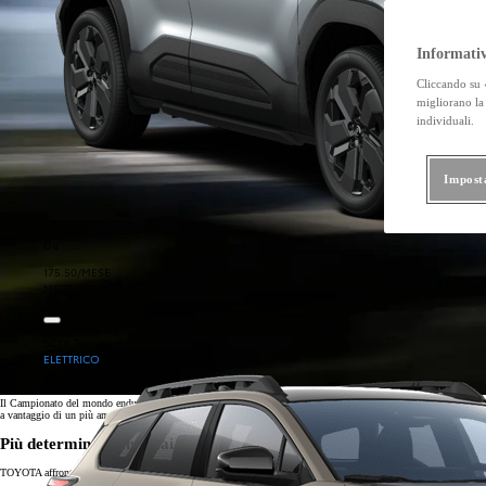
Informativ
Cliccando su «
migliorano la 
individuali.
Impost
Da
175.50/MESE
MESE
bZ4X Touring
ELETTRICO
Il Campionato del mondo endurance FIA (WEC) mette alla prova piloti, auto e team al più alto livello mondiale
a vantaggio di un più ampio sviluppo di Toyota grazie alle tecnologie d’avanguardia del mondo delle corse.
Più determinata che mai
TOYOTA affronta la 14a stagione nel Campionato mondiale endurance, pronta a superare i limiti della tecnolo