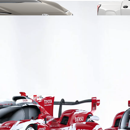
Da
234.65/MESE
MESE
Yaris Cross
IBRIDO