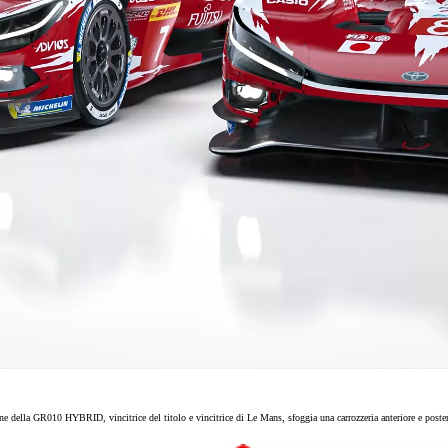
Da
78.40/MESE
MESE
 GR010 HYBRID, vincitrice del titolo e vincitrice di Le Mans, sfoggia una carrozzeria anteriore e posterior
Corolla Cross
IBRIDO