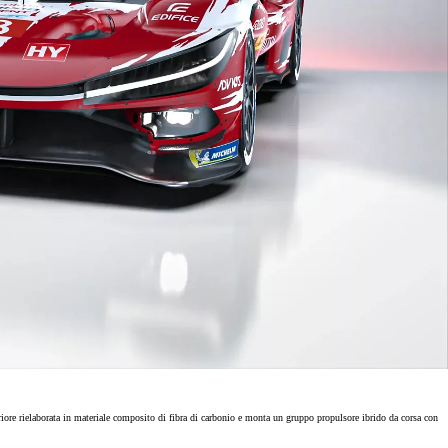
Toyota Relax
Il vostro programma di serviz
e rielaborata in materiale composito di fibra di carbonio e monta un gruppo propulsore ibrido da corsa con