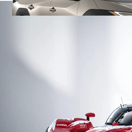
Da
376.60/MESE
MESE
Yaris
HYBRID