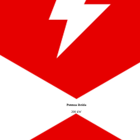
Da
577.05/MESE
MESE
GR Supra
Da
349.65/MESE
MESE
Proace Verso
COMBUSTIBILE O ELETTRICO
Da
231.25/MESE
MESE
Potenza ibrida
200 kW
Proace Max
COMBUSTIBILE O ELETTRICO
Da
438.90/MESE