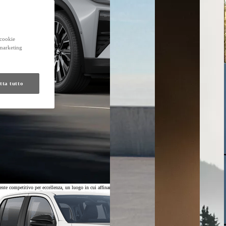
 cookie
 marketing
tta tutto
ompetitivo per eccellenza, un luogo in cui affinare auto e persone nella ricerca incessante delle prestazioni,