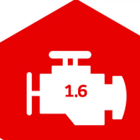
Da
201.20/MESE
MESE