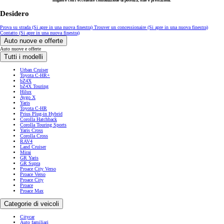
migliore con l’eccellente combinazione di potenza, stile e prestazioni.
Desidero
Prova su strada
(Si apre in una nuova finestra)
Trouver un concessionaire
(Si apre in una nuova finestra)
Contatto
(Si apre in una nuova finestra)
Auto nuove e offerte
Auto nuove e offerte
Tutti i modelli
Urban Cruiser
Toyota C-HR+
bZ4X
bZ4X Touring
Hilux
Aygo X
Yaris
Toyota C-HR
Prius Plug-in Hybrid
Corolla Hatchback
Corolla Touring Sports
Yaris Cross
Corolla Cross
RAV4
Land Cruiser
Mirai
GR Yaris
GR Supra
Proace City Verso
Proace Verso
Proace City
Proace
Proace Max
Categorie di veicoli
Citycar
Auto familiari