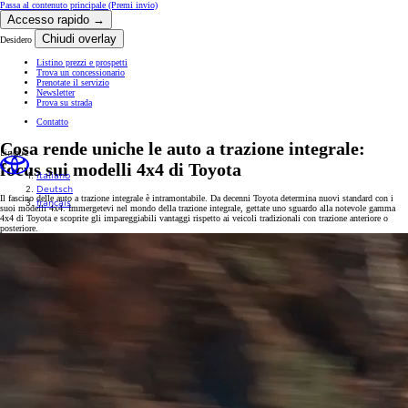
Passa al contenuto principale
(Premi invio)
Accesso rapido →
Chiudi overlay
Desidero
Listino prezzi e prospetti
Trova un concessionario
Prenotate il servizio
Newsletter
Prova su strada
Contatto
Cosa rende uniche le auto a trazione integrale:
Lingue
focus sui modelli 4x4 di Toyota
italiano
Deutsch
Il fascino delle auto a trazione integrale è intramontabile. Da decenni Toyota determina nuovi standard con i
français
suoi modelli 4x4. Immergetevi nel mondo della trazione integrale, gettate uno sguardo alla notevole gamma
4x4 di Toyota e scoprite gli impareggiabili vantaggi rispetto ai veicoli tradizionali con trazione anteriore o
posteriore.