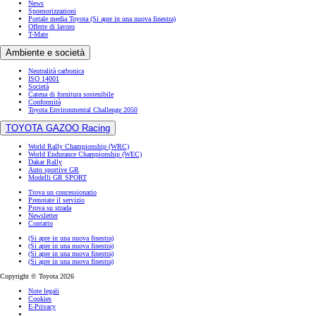
News
Sponsorizzazioni
Portale media Toyota
(Si apre in una nuova finestra)
Offerte di lavoro
T-Mate
Ambiente e società
Neutralità carbonica
ISO 14001
Società
Catena di fornitura sostenibile
Conformità
Toyota Environmental Challenge 2050
TOYOTA GAZOO Racing
World Rally Championship (WRC)
World Endurance Championship (WEC)
Dakar Rally
Auto sportive GR
Modelli GR SPORT
Trova un concessionario
Prenotate il servizio
Prova su strada
Newsletter
Contatto
(Si apre in una nuova finestra)
(Si apre in una nuova finestra)
(Si apre in una nuova finestra)
(Si apre in una nuova finestra)
Copyright © Toyota 2026
Note legali
Cookies
E-Privacy