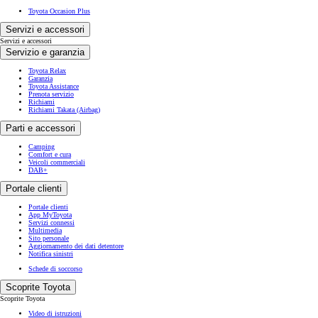
Toyota Occasion Plus
Servizi e accessori
Servizi e accessori
Servizio e garanzia
Toyota Relax
Garanzia
Toyota Assistance
Prenota servizio
Richiami
Richiami Takata (Airbag)
Parti e accessori
Camping
Comfort e cura
Veicoli commerciali
DAB+
Portale clienti
Portale clienti
App MyToyota
Servizi connessi
Multimedia
Sito personale
Aggiornamento dei dati detentore
Notifica sinistri
Schede di soccorso
Scoprite Toyota
Scoprite Toyota
Video di istruzioni