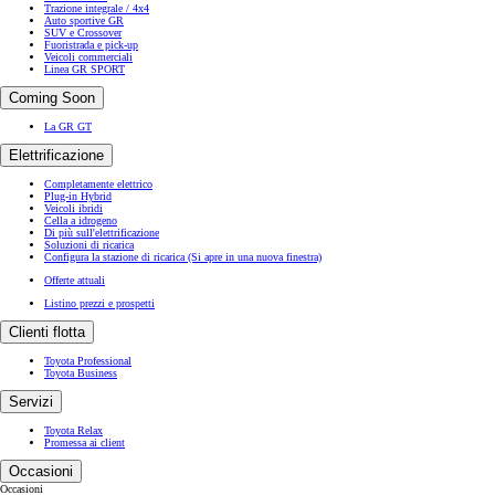
Trazione integrale / 4x4
Auto sportive GR
SUV e Crossover
Fuoristrada e pick-up
Veicoli commerciali
Linea GR SPORT
Coming Soon
La GR GT
Elettrificazione
Completamente elettrico
Plug-in Hybrid
Veicoli ibridi
Cella a idrogeno
Di più sull'elettrificazione
Soluzioni di ricarica
Configura la stazione di ricarica
(Si apre in una nuova finestra)
Offerte attuali
Listino prezzi e prospetti
Clienti flotta
Toyota Professional
Toyota Business
Servizi
Toyota Relax
Promessa ai client
Occasioni
Occasioni