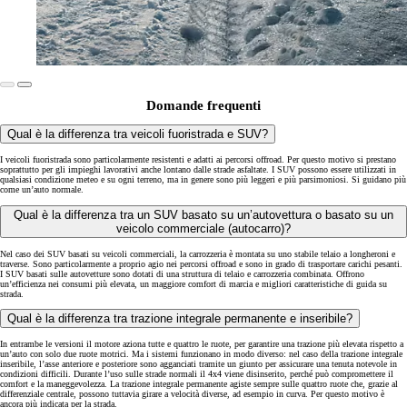
Domande frequenti
Qual è la differenza tra veicoli fuoristrada e SUV?
I veicoli fuoristrada sono particolarmente resistenti e adatti ai percorsi offroad. Per questo motivo si prestano
soprattutto per gli impieghi lavorativi anche lontano dalle strade asfaltate. I SUV possono essere utilizzati in
qualsiasi condizione meteo e su ogni terreno, ma in genere sono più leggeri e più parsimoniosi. Si guidano più
come un’auto normale.
Qual è la differenza tra un SUV basato su un’autovettura o basato su un
veicolo commerciale (autocarro)?
Nel caso dei SUV basati su veicoli commerciali, la carrozzeria è montata su uno stabile telaio a longheroni e
traverse. Sono particolarmente a proprio agio nei percorsi offroad e sono in grado di trasportare carichi pesanti.
I SUV basati sulle autovetture sono dotati di una struttura di telaio e carrozzeria combinata. Offrono
un’efficienza nei consumi più elevata, un maggiore comfort di marcia e migliori caratteristiche di guida su
strada.
Qual è la differenza tra trazione integrale permanente e inseribile?
In entrambe le versioni il motore aziona tutte e quattro le ruote, per garantire una trazione più elevata rispetto a
un’auto con solo due ruote motrici. Ma i sistemi funzionano in modo diverso: nel caso della trazione integrale
inseribile, l’asse anteriore e posteriore sono agganciati tramite un giunto per assicurare una tenuta notevole in
condizioni difficili. Durante l’uso sulle strade normali il 4x4 viene disinserito, perché può compromettere il
comfort e la maneggevolezza. La trazione integrale permanente agiste sempre sulle quattro ruote che, grazie al
differenziale centrale, possono tuttavia girare a velocità diverse, ad esempio in curva. Per questo motivo è
ancora più indicata per la strada.