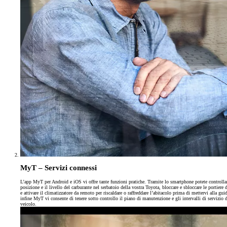
MyT – Servizi connessi
L’app MyT per Android e iOS vi offre tante funzioni pratiche. Tramite lo smartphone potete controllar
posizione e il livello del carburante nel serbatoio della vostra Toyota, bloccare e sbloccare le portiere 
e attivare il climatizzatore da remoto per riscaldare o raffreddare l’abitacolo prima di mettervi alla gui
infine MyT vi consente di tenere sotto controllo il piano di manutenzione e gli intervalli di servizio 
veicolo.