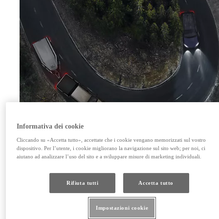
Informativa dei cookie
Cliccando su «Accetta tutto», accettate che i cookie vengano memorizzati sul vostro
dispositivo. Per l’utente, i cookie migliorano la navigazione sul sito web; per noi, ci
aiutano ad analizzare l’uso del sito e a sviluppare misure di marketing individuali.
Rifiuta tutti
Accetta tutto
Sicurezza – T-Mate
I veicoli fuoristrada e i pick-up di Toyota sono dotati di numerosi sistemi di sicurezza attiva. Il siste
Impostazioni cookie
collisione monitora le azioni degli altri utenti della strada, segnala le possibili collisioni e, se necessa
i freni. Tiene sotto controllo anche il traffico che segue e vi avverte per evitare possibili tamponament