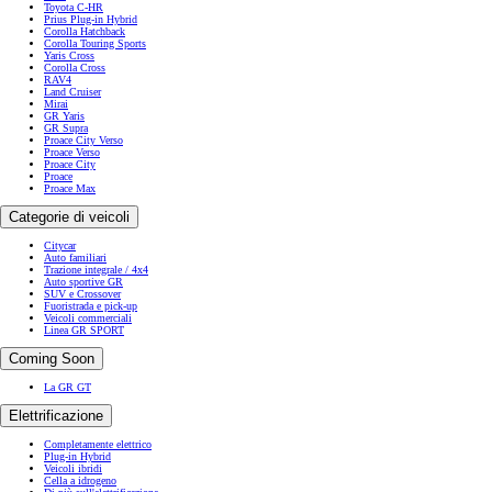
Toyota C-HR
Prius Plug-in Hybrid
Corolla Hatchback
Corolla Touring Sports
Yaris Cross
Corolla Cross
RAV4
Land Cruiser
Mirai
GR Yaris
GR Supra
Proace City Verso
Proace Verso
Proace City
Proace
Proace Max
Categorie di veicoli
Citycar
Auto familiari
Trazione integrale / 4x4
Auto sportive GR
SUV e Crossover
Fuoristrada e pick-up
Veicoli commerciali
Linea GR SPORT
Coming Soon
La GR GT
Elettrificazione
Completamente elettrico
Plug-in Hybrid
Veicoli ibridi
Cella a idrogeno