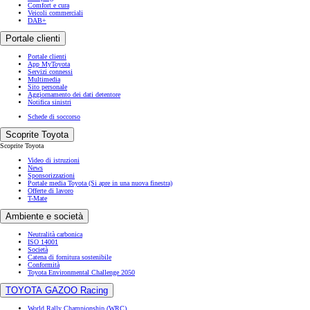
Comfort e cura
Veicoli commerciali
DAB+
Portale clienti
Portale clienti
App MyToyota
Servizi connessi
Multimedia
Sito personale
Aggiornamento dei dati detentore
Notifica sinistri
Schede di soccorso
Scoprite Toyota
Scoprite Toyota
Video di istruzioni
News
Sponsorizzazioni
Portale media Toyota
(Si apre in una nuova finestra)
Offerte di lavoro
T-Mate
Ambiente e società
Neutralità carbonica
ISO 14001
Società
Catena di fornitura sostenibile
Conformità
Toyota Environmental Challenge 2050
TOYOTA GAZOO Racing
World Rally Championship (WRC)