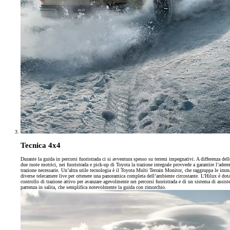
Tecnica 4x4
Durante la guida in percorsi fuoristrada ci si avventura spesso su terreni impegnativi. A differenza del
due ruote motrici, nei fuoristrada e pick-up di Toyota la trazione integrale provvede a garantire l’adere
trazione necessarie. Un’altra utile tecnologia è il Toyota Multi Terrain Monitor, che raggruppa le imm
diverse telecamere live per ottenere una panoramica completa dell’ambiente circostante. L’Hilux è dot
controllo di trazione attivo per avanzare agevolmente nei percorsi fuoristrada e di un sistema di assiste
partenza in salita, che semplifica notevolmente la guida con rimorchio.