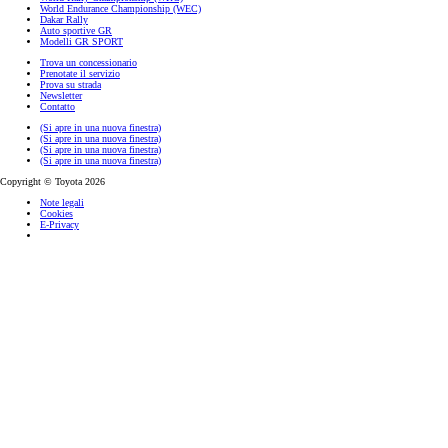
World Endurance Championship (WEC)
Dakar Rally
Auto sportive GR
Modelli GR SPORT
Trova un concessionario
Prenotate il servizio
Prova su strada
Newsletter
Contatto
(Si apre in una nuova finestra)
(Si apre in una nuova finestra)
(Si apre in una nuova finestra)
(Si apre in una nuova finestra)
Copyright © Toyota 2026
Note legali
Cookies
E-Privacy