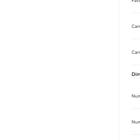
Car
Car
Dim
Num
Da
97.50/MESE
MESE
Nume
Corolla Touring Sports
IBRIDO