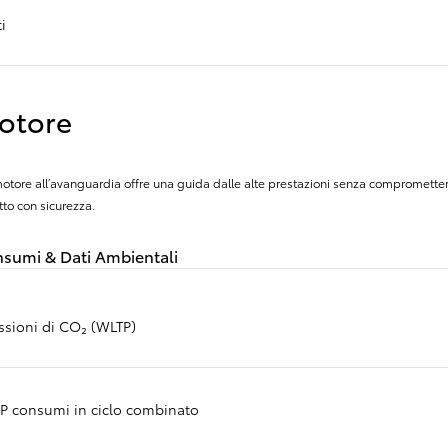
i
otore
otore all’avanguardia offre una guida dalle alte prestazioni senza compromettere 
tto con sicurezza.
sumi & Dati Ambientali
ssioni di CO₂ (WLTP)
Da
P consumi in ciclo combinato
201.20/MESE
MESE