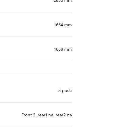
1664 mm
1668 mm
5 posti
Toyota Relax
Il vostro programma di serviz
Front 2, rear1 na, rear2 na