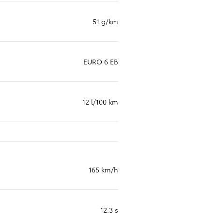
51 g/km
NO
EURO 6 EB
12 l/100 km
165 km/h
12.3 s