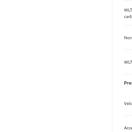
WLT
Prius
carb
PLUG-IN HYBRID
Nor
WLT
Pre
Vel
Acc