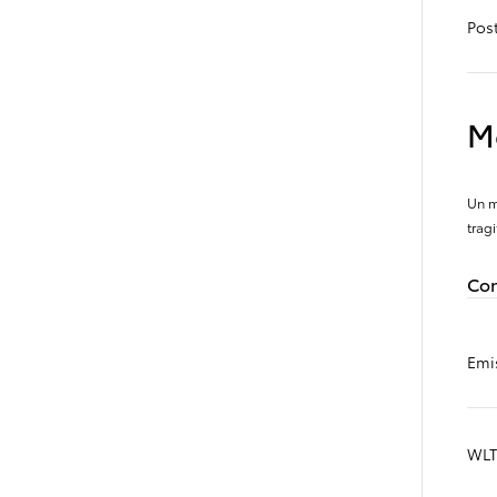
Post
M
Un m
tragi
Con
Emi
Da
WLT
130.05/MESE
MESE