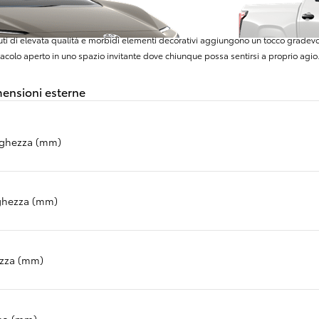
uti di elevata qualità e morbidi elementi decorativi aggiungono un tocco gradev
itacolo aperto in uno spazio invitante dove chiunque possa sentirsi a proprio agio
ensioni esterne
ghezza (mm)
ghezza (mm)
Da
234.65/MESE
MESE
ezza (mm)
Yaris Cross
IBRIDO
so (mm)