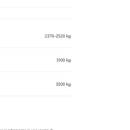
2370-2520 kg
3100 kg
3500 kg
e in retromarcia in uno spazio di