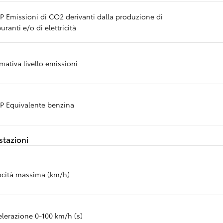
P Emissioni di CO2 derivanti dalla produzione di
Mirai
uranti e/o di elettricità
CELLA A COMBUSTIBILE A IDROGE
mativa livello emissioni
P Equivalente benzina
stazioni
ocità massima (km/h)
elerazione 0-100 km/h (s)