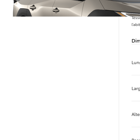
Tess
l’ab
Dim
Lun
Lar
Da
376.60/MESE
MESE
Alt
Yaris
HYBRID
Pas