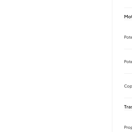
Da
125.30/MESE
MESE
Mo
Land Cruiser
MILD HYBRID
Pot
Da
326.05/MESE
MESE
Pot
Proace City Verso
COMBUSTIBILE O ELETTRICO
Da
Cop
157.85/MESE
MESE
Tra
Proace
COMBUSTIBILE O ELETTRICO
Da
Pro
308.50/MESE