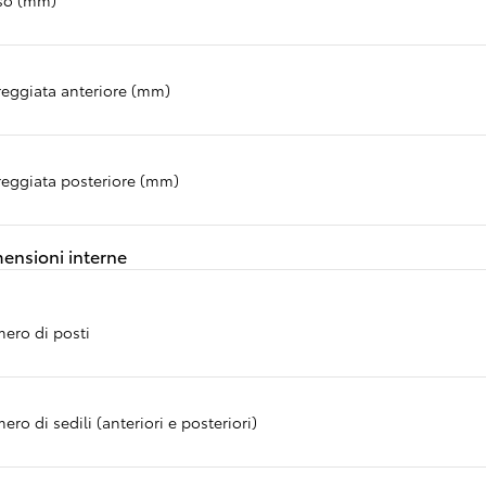
reggiata anteriore (mm)
reggiata posteriore (mm)
ensioni interne
ero di posti
Da
78.40/MESE
MESE
ro di sedili (anteriori e posteriori)
Corolla Cross
IBRIDO