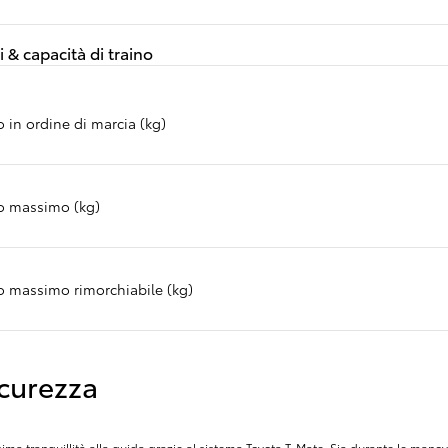
MESE
i & capacità di traino
 in ordine di marcia (kg)
o massimo (kg)
o massimo rimorchiabile (kg)
icurezza
ima tranquillità alla guida grazie al sistema Toyota T-Mate. Sia durante le manovr