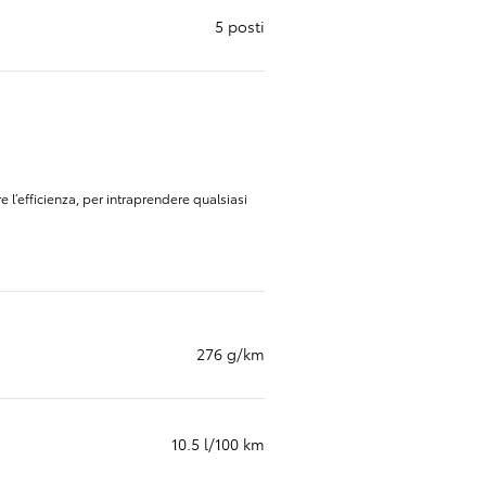
5 posti
Occasioni
Le miglior
l’efficienza, per intraprendere qualsiasi
Offerte attuali
Le nostre promozioni e offerte di auto nuove
276 g/km
10.5 l/100 km