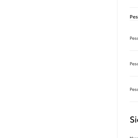
MESE
Pes
Peso
Pes
Pes
S
Mass