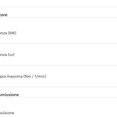
Da
577.05/MESE
MESE
tore
GR Supra
enza (kW)
Da
349.65/MESE
MESE
enza (cv)
Proace Verso
COMBUSTIBILE O ELETTRICO
Da
pia massima (Nm / 1/min)
231.25/MESE
MESE
smissione
Proace Max
COMBUSTIBILE O ELETTRICO
Da
pulsione
438.90/MESE