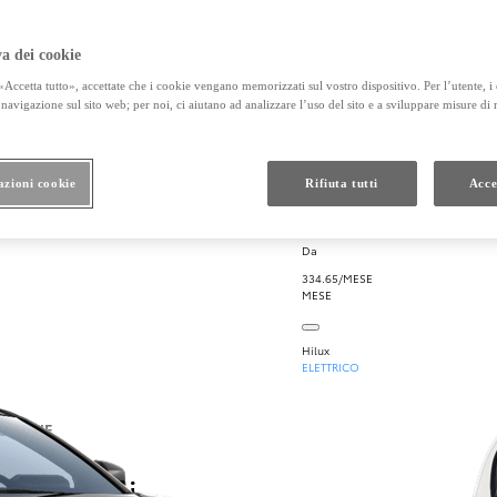
a dei cookie
Accetta tutto», accettate che i cookie vengano memorizzati sul vostro dispositivo. Per l’utente, i
navigazione sul sito web; per noi, ci aiutano ad analizzare l’uso del sito e a sviluppare misure di
azioni cookie
Rifiuta tutti
Acce
Da
334.65/MESE
MESE
Hilux
ELETTRICO
CIFICHE
imensioni