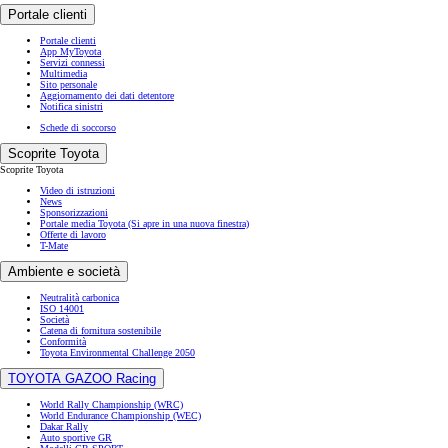
Da
Portale clienti
125.30/MESE
Portale clienti
MESE
App MyToyota
Servizi connessi
Multimedia
Sito personale
Aggiornamento dei dati detentore
Land Cruiser
Notifica sinistri
MILD HYBRID
Schede di soccorso
Da
Scoprite Toyota
326.05/MESE
Scoprite Toyota
MESE
Video di istruzioni
News
Sponsorizzazioni
Portale media Toyota
(Si apre in una nuova finestra)
Proace City Verso
Offerte di lavoro
T-Mate
COMBUSTIBILE O ELETTRICO
Ambiente e società
Da
Neutralità carbonica
157.85/MESE
ISO 14001
MESE
Società
Catena di fornitura sostenibile
Conformità
Toyota Environmental Challenge 2050
Proace
TOYOTA GAZOO Racing
COMBUSTIBILE O ELETTRICO
World Rally Championship (WRC)
Da
World Endurance Championship (WEC)
Dakar Rally
Auto sportive GR
308.50/MESE