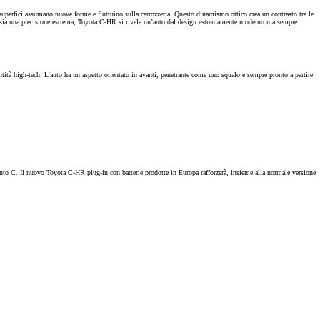
superfici assumano nuove forme e fluttuino sulla carrozzeria. Questo dinamismo ottico crea un contrasto tra le
co sia una precisione estrema, Toyota C-HR si rivela un’auto dal design estremamente moderno ma sempre
identità high-tech. L’auto ha un aspetto orientato in avanti, penetrante come uno squalo e sempre pronto a partire
nto C. Il nuovo Toyota C-HR plug-in con batterie prodotte in Europa rafforzerà, insieme alla normale versione
Toyota Relax
Il vostro programma di serviz