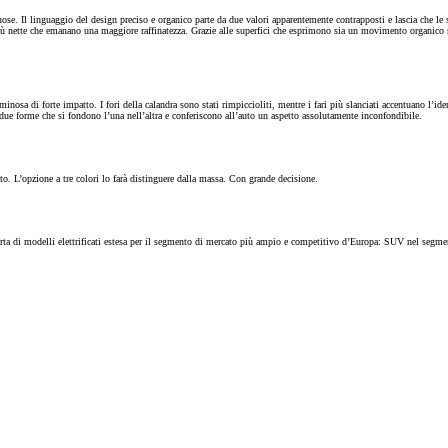
se. Il linguaggio del design preciso e organico parte da due valori apparentemente contrapposti e lascia che le 
 più nette che emanano una maggiore raffinatezza. Grazie alle superfici che esprimono sia un movimento organi
luminosa di forte impatto. I fori della calandra sono stati rimpiccioliti, mentre i fari più slanciati accentuano l’
in due forme che si fondono l’una nell’altra e conferiscono all’auto un aspetto assolutamente inconfondibile.
to. L’opzione a tre colori lo farà distinguere dalla massa. Con grande decisione.
rta di modelli elettrificati estesa per il segmento di mercato più ampio e competitivo d’Europa: SUV nel segme
Da
78.40/MESE
MESE
Corolla Cross
IBRIDO