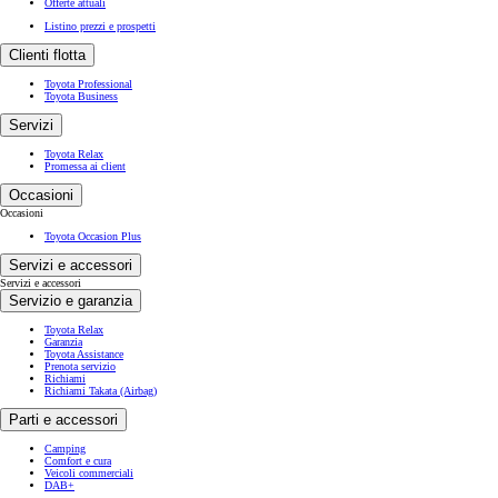
Offerte attuali
Listino prezzi e prospetti
Prius
Clienti flotta
PLUG-IN HYBRID
Toyota Professional
Toyota Business
Servizi
Toyota Relax
Promessa ai client
Occasioni
Occasioni
Toyota Occasion Plus
Servizi e accessori
Servizi e accessori
Servizio e garanzia
Toyota Relax
Garanzia
Toyota Assistance
Prenota servizio
Richiami
Richiami Takata (Airbag)
Parti e accessori
Camping
Comfort e cura
Veicoli commerciali
DAB+