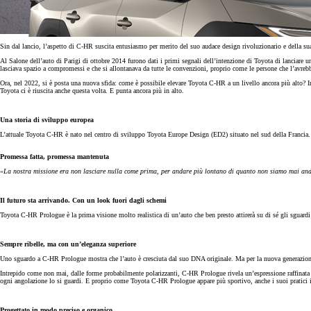
Sin dal lancio, l’aspetto di C-HR suscita entusiasmo per merito del suo audace design rivoluzionario e della 
Al Salone dell’auto di Parigi di ottobre 2014 furono dati i primi segnali dell’intenzione di Toyota di lanci
lasciava spazio a compromessi e che si allontanava da tutte le convenzioni, proprio come le persone che l’avreb
Ora, nel 2022, si è posta una nuova sfida: come è possibile elevare Toyota C-HR a un livello ancora più alto?
Toyota ci è riuscita anche questa volta. E punta ancora più in alto.
Una storia di sviluppo europea
L’attuale Toyota C-HR è nato nel centro di sviluppo Toyota Europe Design (ED2) situato nel sud della Francia. 
Promessa fatta, promessa mantenuta
«La nostra missione era non lasciare nulla come prima, per andare più lontano di quanto non siamo mai anda
Da
Il futuro sta arrivando. Con un look fuori dagli schemi
376.60/MESE
Toyota C-HR Prologue è la prima visione molto realistica di un’auto che ben presto attirerà su di sé gli sguardi
MESE
Sempre ribelle, ma con un’eleganza superiore
Yaris
Uno sguardo a C-HR Prologue mostra che l’auto è cresciuta dal suo DNA originale. Ma per la nuova generazion
HYBRID
Intrepido come non mai, dalle forme probabilmente polarizzanti, C-HR Prologue rivela un’espressione raffinata 
ogni angolazione lo si guardi. E proprio come Toyota C-HR Prologue appare più sportivo, anche i suoi pratici in
Progettato in modo preciso e organico