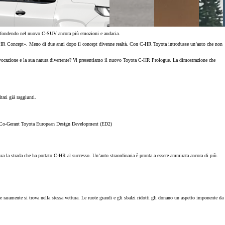
, infondendo nel nuovo C-SUV ancora più emozioni e audacia.
a C-HR Concept». Meno di due anni dopo il concept divenne realtà. Con C-HR Toyota introdusse un’auto che non
rovocazione e la sua natura divertente? Vi presentiamo il nuovo Toyota C-HR Prologue. La dimostrazione che
ultati già raggiunti.
/Co-Gerant Toyota European Design Development (ED2)
za la strada che ha portato C-HR al successo. Un’auto straordinaria è pronta a essere ammirata ancora di più.
aramente si trova nella stessa vettura. Le ruote grandi e gli sbalzi ridotti gli donano un aspetto imponente da