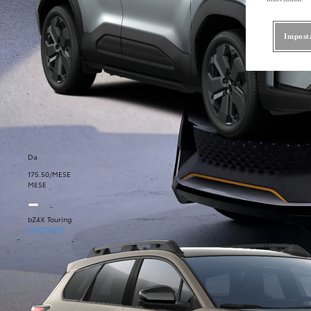
Impost
Da
175.50/MESE
MESE
bZ4X Touring
ELETTRICO