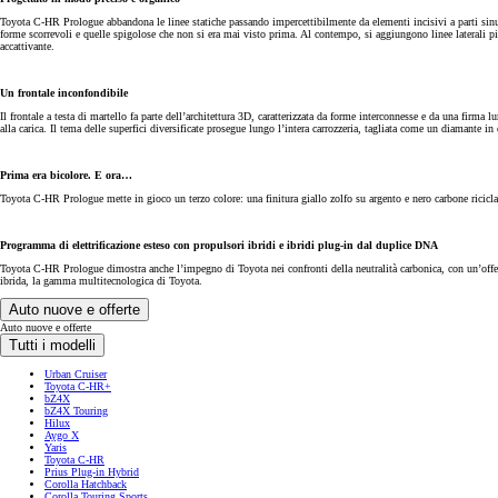
Toyota C-HR Prologue abbandona le linee statiche passando impercettibilmente da elementi incisivi a parti sinuo
forme scorrevoli e quelle spigolose che non si era mai visto prima. Al contempo, si aggiungono linee laterali
accattivante.
Un frontale inconfondibile
Il frontale a testa di martello fa parte dell’architettura 3D, caratterizzata da forme interconnesse e da una firma 
alla carica. Il tema delle superfici diversificate prosegue lungo l’intera carrozzeria, tagliata come un diamante 
Prima era bicolore. E ora…
Toyota C-HR Prologue mette in gioco un terzo colore: una finitura giallo zolfo su argento e nero carbone ricicla
Programma di elettrificazione esteso con propulsori ibridi e ibridi plug-in dal duplice DNA
Toyota C-HR Prologue dimostra anche l’impegno di Toyota nei confronti della neutralità carbonica, con un’offe
ibrida, la gamma multitecnologica di Toyota.
Auto nuove e offerte
Auto nuove e offerte
Tutti i modelli
Urban Cruiser
Da
Toyota C-HR+
bZ4X
97.50/MESE
bZ4X Touring
MESE
Hilux
Aygo X
Yaris
Toyota C-HR
Prius Plug-in Hybrid
Corolla Touring Sports
Corolla Hatchback
IBRIDO
Corolla Touring Sports