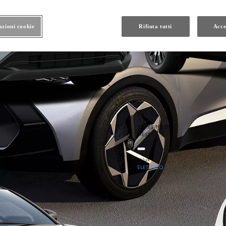
azioni cookie
Rifiuta tutti
Acce
Da
334.65/MESE
MESE
Hilux
ELETTRICO