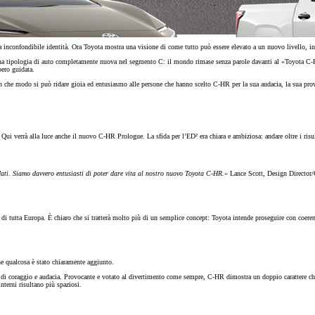
sua inconfondibile identità. Ora Toyota mostra una visione di come tutto può essere elevato a un nuovo livello
are una tipologia di auto completamente nuova nel segmento C: il mondo rimase senza parole davanti al «Toyot
bero guidata.
 In che modo si può ridare gioia ed entusiasmo alle persone che hanno scelto C-HR per la sua audacia, la sua p
Qui verrà alla luce anche il nuovo C-HR Prologue. La sfida per l’ED² era chiara e ambiziosa: andare oltre i ris
ti. Siamo davvero entusiasti di poter dare vita al nostro nuovo Toyota C-HR.»
Lance Scott, Design Director
Da
234.65/MESE
 di tutta Europa. È chiaro che si tratterà molto più di un semplice concept: Toyota intende proseguire con coeren
MESE
Yaris Cross
e qualcosa è stato chiaramente aggiunto.
IBRIDO
di coraggio e audacia. Provocante e votato al divertimento come sempre, C-HR dimostra un doppio carattere che r
terni risultano più spaziosi.