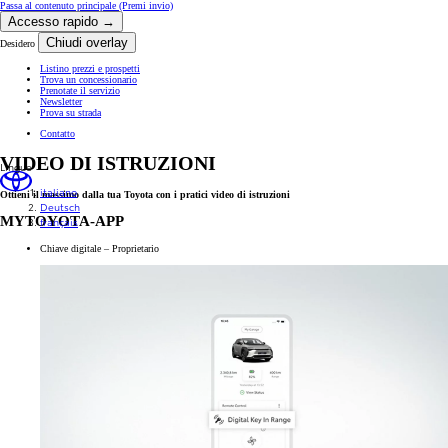
Passa al contenuto principale
(Premi invio)
Accesso rapido →
Chiudi overlay
Desidero
Listino prezzi e prospetti
Trova un concessionario
Prenotate il servizio
Newsletter
Prova su strada
Contatto
VIDEO DI ISTRUZIONI
Lingue
italiano
Ottieni il massimo dalla tua Toyota con i pratici video di istruzioni
Deutsch
MYTOYOTA-APP
français
Chiave digitale – Proprietario